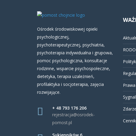
WAŻ
Ośrodek środowiskowej opieki
psychologicznej,
Aktual
psychoterapeutycznej, psychiatria,
RODO
psychoterapia indywidualna i grupowa,
pomoc psychologiczna, konsultacje
Polity
rodzinne, wsparcie psychospołeczne,
Regul
dietetyka, terapia uzależnień,
profilaktyka i socjoterapia, zajęcia
Prawa 
rozwijające.
Sygnali
+ 48 793 176 206
Zdarze
rejestracja@osrodek-
Cennik
pomost.pl
Sukienników 6