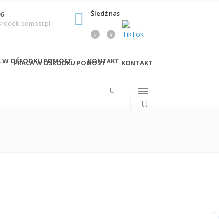
Śledź nas
06
srodek-pomost.pl
A W OŚRODKU POMOST
KONTAKT
PRACA W OŚRODKU POMOST
KONTAKT