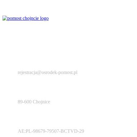
Ośrodek środowiskowej opieki psychologicznej,
psychoterapeutycznej, psychiatria, psychoterapia indywidualna i
grupowa, pomoc psychologiczna, konsultacje rodzinne, wsparcie
psychospołeczne, dietetyka, terapia uzależnień, profilaktyka i
socjoterapia, zajęcia rozwijające.
+ 48 793 176 206
rejestracja@osrodek-pomost.pl
Sukienników 6
89-600 Chojnice
Elektroniczny adres do doręczeń
AE:PL-98679-79507-BCTVD-29