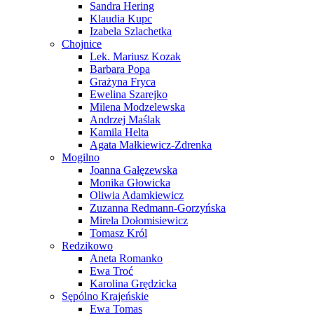
Sandra Hering
Klaudia Kupc
Izabela Szlachetka
Chojnice
Lek. Mariusz Kozak
Barbara Popa
Grażyna Fryca
Ewelina Szarejko
Milena Modzelewska
Andrzej Maślak
Kamila Helta
Agata Małkiewicz-Zdrenka
Mogilno
Joanna Gałęzewska
Monika Głowicka
Oliwia Adamkiewicz
Zuzanna Redmann-Gorzyńska
Mirela Dołomisiewicz
Tomasz Król
Redzikowo
Aneta Romanko
Ewa Troć
Karolina Grędzicka
Sępólno Krajeńskie
Ewa Tomas