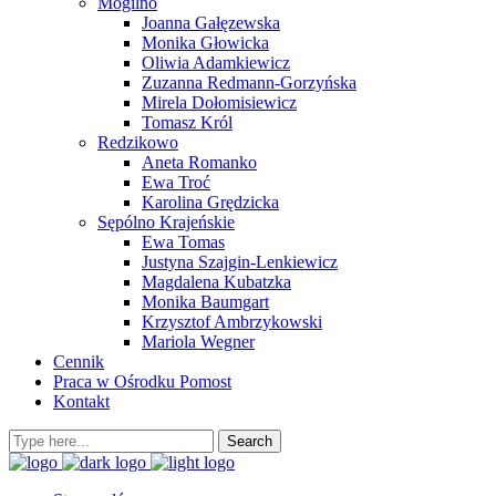
Mogilno
Joanna Gałęzewska
Monika Głowicka
Oliwia Adamkiewicz
Zuzanna Redmann-Gorzyńska
Mirela Dołomisiewicz
Tomasz Król
Redzikowo
Aneta Romanko
Ewa Troć
Karolina Grędzicka
Sępólno Krajeńskie
Ewa Tomas
Justyna Szajgin-Lenkiewicz
Magdalena Kubatzka
Monika Baumgart
Krzysztof Ambrzykowski
Mariola Wegner
Cennik
Praca w Ośrodku Pomost
Kontakt