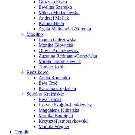
Grażyna Fryca
Ewelina Szarejko
Milena Modzelewska
Andrzej Maślak
Kamila Helta
Agata Małkiewicz-Zdrenka
Mogilno
Joanna Gałęzewska
Monika Głowicka
Oliwia Adamkiewicz
Zuzanna Redmann-Gorzyńska
Mirela Dołomisiewicz
Tomasz Król
Redzikowo
Aneta Romanko
Ewa Troć
Karolina Grędzicka
Sępólno Krajeńskie
Ewa Tomas
Justyna Szajgin-Lenkiewicz
Magdalena Kubatzka
Monika Baumgart
Krzysztof Ambrzykowski
Mariola Wegner
Cennik