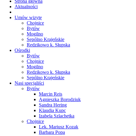
Strona główna
Aktualności
Umów wizytę
Chojnice
Bytów
Mogilno
Sępólno Krajeńskie
Redzikowo k. Słupska
Ośrodki
Bytów
Chojnice
Mogilno
Redzikowo k. Słupska
Sępólno Krajeńskie
Nasi specjaliści
Bytów
Marcin Reis
Agnieszka Borodziuk
Sandra Hering
Klaudia Kupc
Izabela Szlachetka
Chojnice
Lek. Mariusz Kozak
Barbara Popa