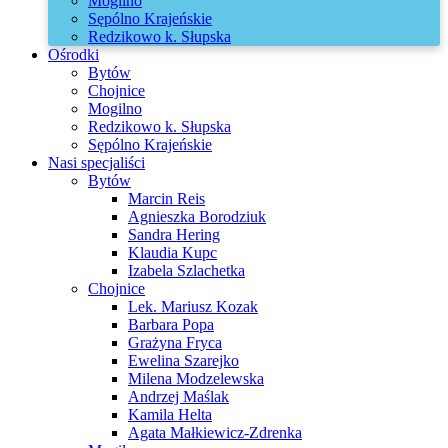
Mogilno
Sępólno Krajeńskie
Redzikowo k. Słupska
Ośrodki
Bytów
Chojnice
Mogilno
Redzikowo k. Słupska
Sępólno Krajeńskie
Nasi specjaliści
Bytów
Marcin Reis
Agnieszka Borodziuk
Sandra Hering
Klaudia Kupc
Izabela Szlachetka
Chojnice
Lek. Mariusz Kozak
Barbara Popa
Grażyna Fryca
Ewelina Szarejko
Milena Modzelewska
Andrzej Maślak
Kamila Helta
Agata Małkiewicz-Zdrenka