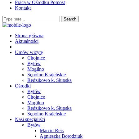
Praca w Ośrodku Pomost
Kontakt
Strona główna
Aktualności
Umów wizytę
Chojnice
Bytów
Mogilno
Sępólno Krajeńskie
Redzikowo k. Słupska
Ośrodki
Bytów
Chojnice
Mogilno
Redzikowo k. Słupska
Sępólno Krajeńskie
Nasi specjaliści
Bytów
Marcin Reis
Agnieszka Borodziuk