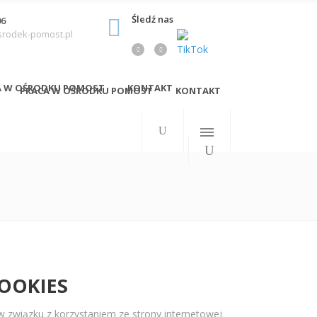
Śledź nas
06
srodek-pomost.pl
A W OŚRODKU POMOST
KONTAKT
PRACA W OŚRODKU POMOST
KONTAKT
OOKIES
w związku z korzystaniem ze strony internetowej