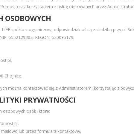
omost oraz korzystaniem z usług oferowanych przez Administrator
CH OSOBOWYCH
FE spółka z ograniczoną odpowiedzialnością z siedzibą przy ul. Suk
NIP: 5552129303, REGON: 520095179.
st.pl,
00 Chojnice.
ch można kontaktować się z Administratorem, korzystając z powyż
LITYKI PRYWATNOŚCI
ch osobowych osób, które:
omost.pl,
, mailowo lub przez formularz kontaktowy,