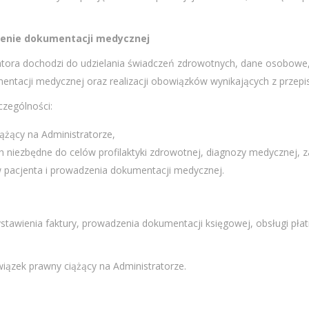
zenie dokumentacji medycznej
tratora dochodzi do udzielania świadczeń zdrowotnych, dane osobow
mentacji medycznej oraz realizacji obowiązków wynikających z przep
zególności:
iążący na Administratorze,
ch niezbędne do celów profilaktyki zdrowotnej, diagnozy medycznej, z
aw pacjenta i prowadzenia dokumentacji medycznej.
wienia faktury, prowadzenia dokumentacji księgowej, obsługi płatn
ązek prawny ciążący na Administratorze.