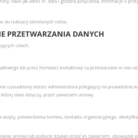
ony, takie jak adres IP, data i godzina połączenia, informacje o pr
 do realizacji określonych celów.
WNE PRZETWARZANIA DANYCH
ących celach:
ilowego lub przez formularz kontaktowy są przetwarzane w celu udz
ie uzasadniony interes Administratora polegający na prowadzeniu k
, której dane dotyczą, przed zawarciem umowy.
zyty, potwierdzenia terminu, kontaktu organizacyjnego, identyfikac
anie umowy lub podjęcie działań przed jej zawarciem, obowiązek pr