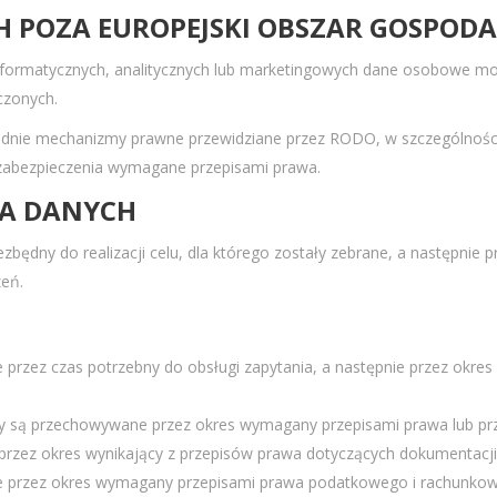
H POZA EUROPEJSKI OBSZAR GOSPOD
 informatycznych, analitycznych lub marketingowych dane osobowe m
czonych.
ednie mechanizmy prawne przewidziane przez RODO, w szczególności
zabezpieczenia wymagane przepisami prawa.
IA DANYCH
ędny do realizacji celu, dla którego zostały zebrane, a następnie 
zeń.
rzez czas potrzebny do obsługi zapytania, a następnie przez okres
ty są przechowywane przez okres wymagany przepisami prawa lub pr
zez okres wynikający z przepisów prawa dotyczących dokumentacji
 przez okres wymagany przepisami prawa podatkowego i rachunko