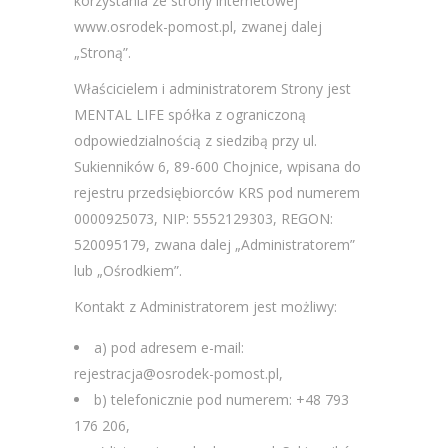
korzystania ze strony internetowej
www.osrodek-pomost.pl, zwanej dalej
„Stroną”.
Właścicielem i administratorem Strony jest
MENTAL LIFE spółka z ograniczoną
odpowiedzialnością z siedzibą przy ul.
Sukienników 6, 89-600 Chojnice, wpisana do
rejestru przedsiębiorców KRS pod numerem
0000925073, NIP: 5552129303, REGON:
520095179, zwana dalej „Administratorem”
lub „Ośrodkiem”.
Kontakt z Administratorem jest możliwy:
a) pod adresem e-mail:
rejestracja@osrodek-pomost.pl,
b) telefonicznie pod numerem: +48 793
176 206,