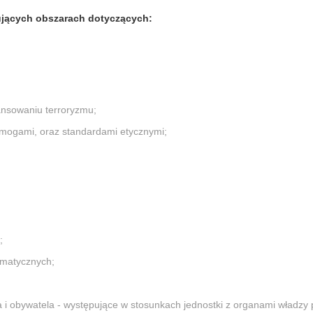
ujących obszarach dotyczących:
nansowaniu terroryzmu;
ymogami, oraz standardami etycznymi;
;
rmatycznych;
a i obywatela - występujące w stosunkach jednostki z organami władzy