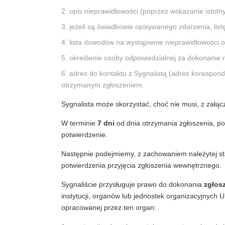
opis nieprawidłowości (poprzez wskazanie istotn
jeżeli są świadkowie opisywanego zdarzenia, list
lista dowodów na wystąpienie nieprawidłowości or
określenie osoby odpowiedzialnej za dokonanie ni
adres do kontaktu z Sygnalistą (adres koresponde
otrzymanym zgłoszeniem.
Sygnalista może skorzystać, choć nie musi, z zał
W terminie
7 dni
od dnia otrzymania zgłoszenia, pot
potwierdzenie.
Następnie podejmiemy, z zachowaniem należytej st
potwierdzenia przyjęcia zgłoszenia wewnętrznego.
Sygnaliście przysługuje prawo do dokonania
zgłos
instytucji, organów lub jednostek organizacyjnych
opracowanej przez ten organ: