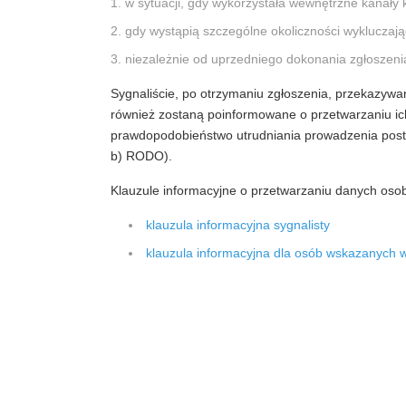
w sytuacji, gdy wykorzystała wewnętrzne kanały 
gdy wystąpią szczególne okoliczności wyklucza
niezależnie od uprzedniego dokonania zgłoszen
Sygnaliście, po otrzymaniu zgłoszenia, przekazywa
również zostaną poinformowane o przetwarzaniu ich
prawdopodobieństwo utrudniania prowadzenia postępow
b) RODO).
Klauzule informacyjne o przetwarzaniu danych oso
klauzula informacyjna sygnalisty
klauzula informacyjna dla osób wskazanych 