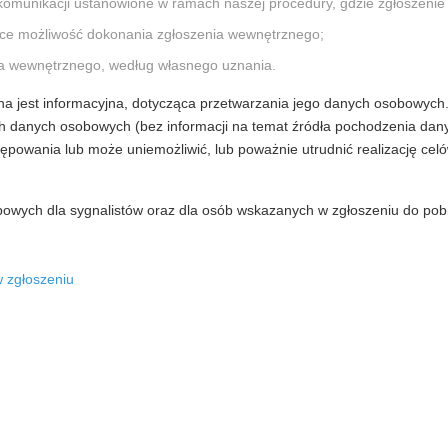
komunikacji ustanowione w ramach naszej procedury, gdzie zgłoszenie n
jące możliwość dokonania zgłoszenia wewnętrznego;
ia wewnętrznego, według własnego uznania.
na jest informacyjna, dotycząca przetwarzania jego danych osobowych
 danych osobowych (bez informacji na temat źródła pochodzenia danyc
ania lub może uniemożliwić, lub poważnie utrudnić realizację celów prze
bowych dla sygnalistów oraz dla osób wskazanych w zgłoszeniu do pobr
w zgłoszeniu