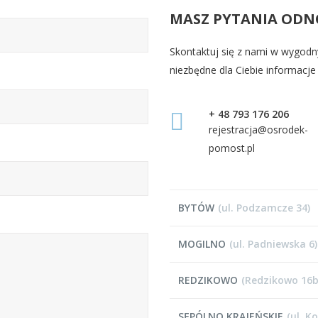
MASZ PYTANIA ODN
Skontaktuj się z nami w wygodn
niezbędne dla Ciebie informacje
+ 48 793 176 206
rejestracja@osrodek-
pomost.pl
BYTÓW
(ul. Podzamcze 34)
MOGILNO
(ul. Padniewska 6)
REDZIKOWO
(Redzikowo 16b
SĘPÓLNO KRAJEŃSKIE
(ul. K