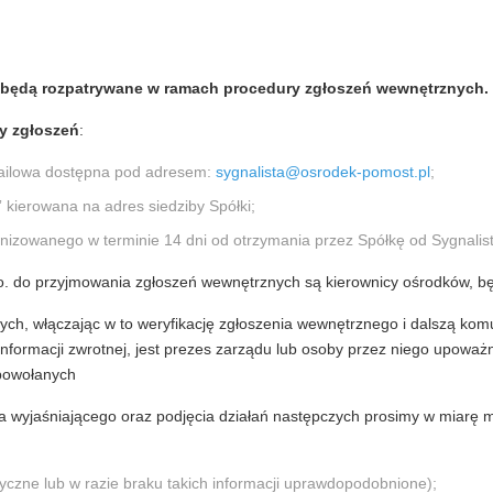
 będą rozpatrywane w ramach procedury zgłoszeń wewnętrznych.
y zgłoszeń
:
mailowa dostępna pod adresem:
sygnalista@osrodek-pomost.pl
;
 kierowana na adres siedziby Spółki;
nizowanego w terminie 14 dni od otrzymania przez Spółkę od Sygnalist
o. do przyjmowania zgłoszeń wewnętrznych są kierownicy ośrodków, b
h, włączając w to weryfikację zgłoszenia wewnętrznego i dalszą komu
informacji zwrotnej, jest prezes zarządu lub osoby przez niego upoważ
 powołanych
wyjaśniającego oraz podjęcia działań następczych prosimy w miarę mo
tyczne lub w razie braku takich informacji uprawdopodobnione);