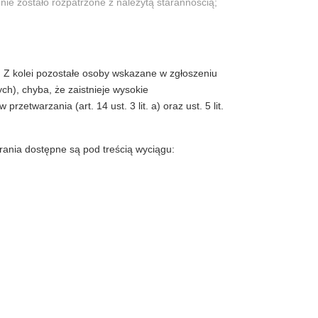
ie zostało rozpatrzone z należytą starannością;
. Z kolei pozostałe osoby wskazane w zgłoszeniu
h), chyba, że zaistnieje wysokie
twarzania (art. 14 ust. 3 lit. a) oraz ust. 5 lit.
ania dostępne są pod treścią wyciągu: