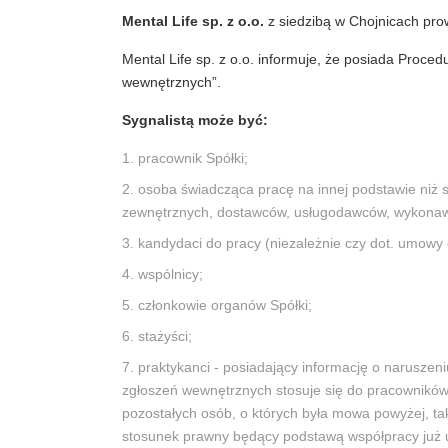
Mental Life sp. z o.o.
z siedzibą w Chojnicach pr
Mental Life sp. z o.o. informuje, że posiada Proc
wewnętrznych”.
Sygnalistą może być:
pracownik Spółki;
osoba świadcząca pracę na innej podstawie niż
zewnętrznych, dostawców, usługodawców, wykonaw
kandydaci do pracy (niezależnie czy dot. umowy
wspólnicy;
członkowie organów Spółki;
stażyści;
praktykanci - posiadający informację o narusze
zgłoszeń wewnętrznych stosuje się do pracowników 
pozostałych osób, o których była mowa powyżej, t
stosunek prawny będący podstawą współpracy już u