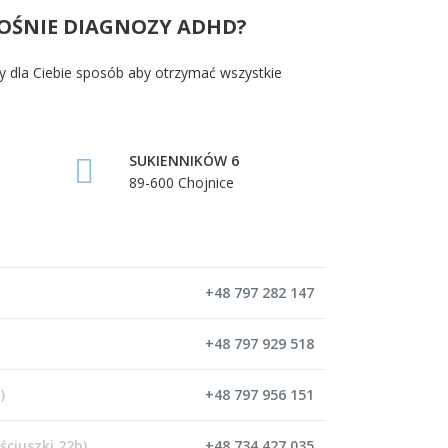
OŚNIE DIAGNOZY ADHD?
y dla Ciebie sposób aby otrzymać wszystkie
SUKIENNIKÓW 6
89-600 Chojnice
+48 797 282 147
+48 797 929 518
)
+48 797 956 151
ościuszki 22b)
+48 734 427 035