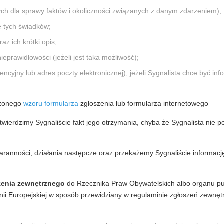
ych dla sprawy faktów i okoliczności związanych z danym zdarzeniem);
ę tych świadków;
az ich krótki opis;
eprawidłowości (jeżeli jest taka możliwość);
ncyjny lub adres poczty elektronicznej), jeżeli Sygnalista chce być i
ączonego
wzoru formularza
zgłoszenia lub formularza internetowego
wierdzimy Sygnaliście fakt jego otrzymania, chyba że Sygnalista nie p
aranności, działania następcze oraz przekażemy Sygnaliście informacj
zenia zewnętrznego
do Rzecznika Praw Obywatelskich albo organu pu
 Unii Europejskiej w sposób przewidziany w regulaminie zgłoszeń zewnę