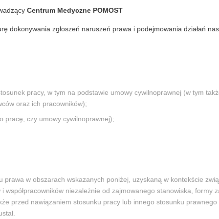
owadzący
Centrum Medyczne POMOST
edurę dokonywania zgłoszeń naruszeń prawa i podejmowania działań na
 stosunek pracy, w tym na podstawie umowy cywilnoprawnej (w tym tak
ców oraz ich pracowników);
 o pracę, czy umowy cywilnoprawnej);
niu prawa w obszarach wskazanych poniżej, uzyskaną w kontekście zw
i współpracowników niezależnie od zajmowanego stanowiska, formy zat
akże przed nawiązaniem stosunku pracy lub innego stosunku prawnego
stał.