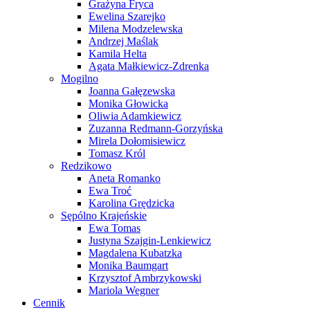
Grażyna Fryca
Ewelina Szarejko
Milena Modzelewska
Andrzej Maślak
Kamila Helta
Agata Małkiewicz-Zdrenka
Mogilno
Joanna Gałęzewska
Monika Głowicka
Oliwia Adamkiewicz
Zuzanna Redmann-Gorzyńska
Mirela Dołomisiewicz
Tomasz Król
Redzikowo
Aneta Romanko
Ewa Troć
Karolina Grędzicka
Sępólno Krajeńskie
Ewa Tomas
Justyna Szajgin-Lenkiewicz
Magdalena Kubatzka
Monika Baumgart
Krzysztof Ambrzykowski
Mariola Wegner
Cennik