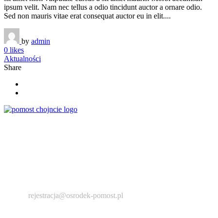
ipsum velit. Nam nec tellus a odio tincidunt auctor a ornare odio.
Sed non mauris vitae erat consequat auctor eu in elit....
by
admin
0 likes
Aktualności
Share
Ośrodek środowiskowej opieki psychologicznej,
psychoterapeutycznej, psychiatria, psychoterapia indywidualna i
grupowa, pomoc psychologiczna, konsultacje rodzinne, wsparcie
psychospołeczne, dietetyka, terapia uzależnień, profilaktyka i
socjoterapia, zajęcia rozwijające.
+ 48 793 176 206
rejestracja@osrodek-pomost.pl