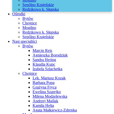
Mogilno
Sępólno Krajeńskie
Redzikowo k. Słupska
Ośrodki
Bytów
Chojnice
Mogilno
Redzikowo k. Słupska
Sępólno Krajeńskie
Nasi specjaliści
Bytów
Marcin Reis
Agnieszka Borodziuk
Sandra Hering
Klaudia Kupc
Izabela Szlachetka
Chojnice
Lek. Mariusz Kozak
Barbara Popa
Grażyna Fryca
Ewelina Szarejko
Milena Modzelewska
Andrzej Maślak
Kamila Helta
Agata Małkiewicz-Zdrenka