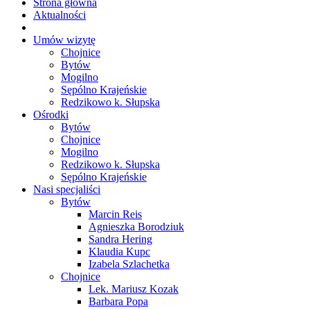
Strona główna
Aktualności
Umów wizytę
Chojnice
Bytów
Mogilno
Sępólno Krajeńskie
Redzikowo k. Słupska
Ośrodki
Bytów
Chojnice
Mogilno
Redzikowo k. Słupska
Sępólno Krajeńskie
Nasi specjaliści
Bytów
Marcin Reis
Agnieszka Borodziuk
Sandra Hering
Klaudia Kupc
Izabela Szlachetka
Chojnice
Lek. Mariusz Kozak
Barbara Popa