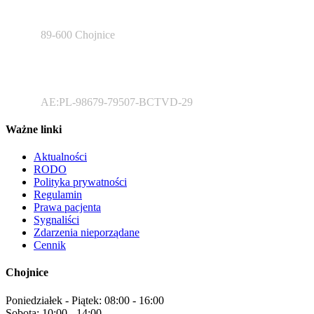
Sukienników 6
89-600 Chojnice
Elektroniczny adres do doręczeń
AE:PL-98679-79507-BCTVD-29
Ważne linki
Aktualności
RODO
Polityka prywatności
Regulamin
Prawa pacjenta
Sygnaliści
Zdarzenia nieporządane
Cennik
Chojnice
Poniedziałek - Piątek:
08:00 - 16:00
Sobota:
10:00 - 14:00