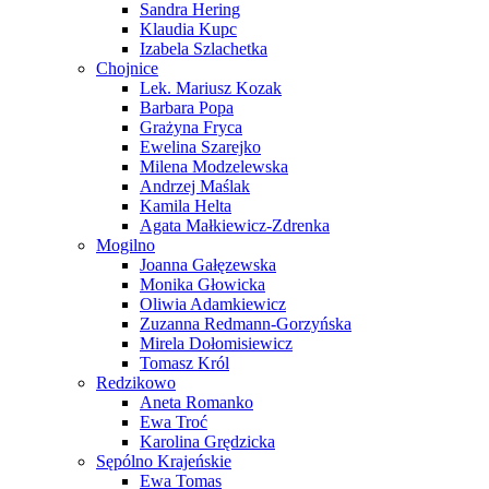
Sandra Hering
Klaudia Kupc
Izabela Szlachetka
Chojnice
Lek. Mariusz Kozak
Barbara Popa
Grażyna Fryca
Ewelina Szarejko
Milena Modzelewska
Andrzej Maślak
Kamila Helta
Agata Małkiewicz-Zdrenka
Mogilno
Joanna Gałęzewska
Monika Głowicka
Oliwia Adamkiewicz
Zuzanna Redmann-Gorzyńska
Mirela Dołomisiewicz
Tomasz Król
Redzikowo
Aneta Romanko
Ewa Troć
Karolina Grędzicka
Sępólno Krajeńskie
Ewa Tomas