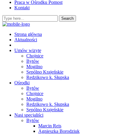
Praca w Ośrodku Pomost
Kontakt
Strona główna
Aktualności
Umów wizytę
Chojnice
Bytów
Mogilno
Sępólno Krajeńskie
Redzikowo k. Słupska
Ośrodki
Bytów
Chojnice
Mogilno
Redzikowo k. Słupska
Sępólno Krajeńskie
Nasi specjaliści
Bytów
Marcin Reis
Agnieszka Borodziuk