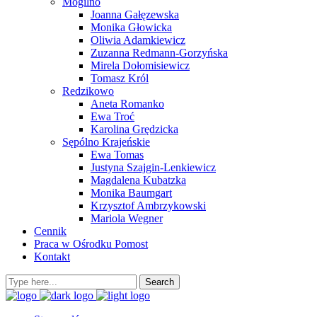
Mogilno
Joanna Gałęzewska
Monika Głowicka
Oliwia Adamkiewicz
Zuzanna Redmann-Gorzyńska
Mirela Dołomisiewicz
Tomasz Król
Redzikowo
Aneta Romanko
Ewa Troć
Karolina Grędzicka
Sępólno Krajeńskie
Ewa Tomas
Justyna Szajgin-Lenkiewicz
Magdalena Kubatzka
Monika Baumgart
Krzysztof Ambrzykowski
Mariola Wegner
Cennik
Praca w Ośrodku Pomost
Kontakt